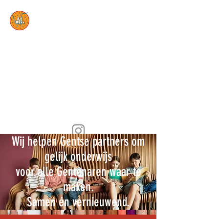
Hub Ontwikkelen in
Diversiteit
Waar innovatie en diversiteit
het leren versterken
Blog Ontwikkelen in diversiteit
Contact opnemen
Wij helpen Gentse partners om
gelijk onderwijs
voor alle Gentenaren waar te
maken.
Samen én vernieuwend.