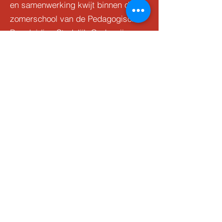
en samenwerking kwijt binnen de
zomerschool van de Pedagogische
Begeleiding Stedelijk Onderwijs
Gent. Deze vond plaats in de
Mandala in de Rabotwijk. Je vindt
hier ook de masterproef van Hanne
Van De Looverbosch terug, die wij
hebben begeleid:
"ZOMERSCHOLEN IN
VLAANDEREN: VAN NOODZAAK
TOT VERDUURZAMING?"
Hub Ontwikkelen in Diversiteit
sofie.beunen@ugent.be
Tel.:
+32 (0)490 39 41 66