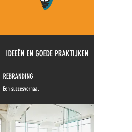
IDEEËN EN GOEDE PRAKTIJKEN
REBRANDING
Een succesverhaal