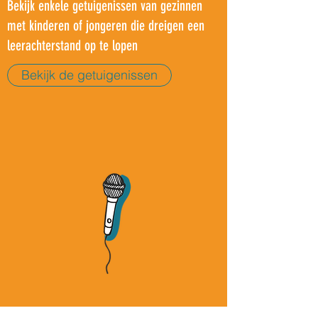
Bekijk enkele getuigenissen van gezinnen
met kinderen of jongeren die dreigen een
leerachterstand op te lopen
Bekijk de getuigenissen