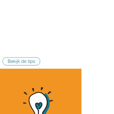
ONZE TIPS EN TRICKS
Vind advies en inspiratie over enkele
onderbelichte thema's op onze
wetenschappelijk onderbouwde
blog
Bekijk de tips