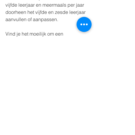
vijfde leerjaar en meermaals per jaar 
doorheen het vijfde en zesde leerjaar 
aanvullen of aanpassen. 
Vind je het moeilijk om een 
leerlingcontact praktisch 
georganiseerd te krijgen? Lees dan 
hier enkele 
praktische tips
, onder 
andere rond voorbereiding, timing en 
locatie.
Naar het SJABLOON studie- en schooladvies!
Drie tools, één doel
De drie tools die ik heb besproken zijn 