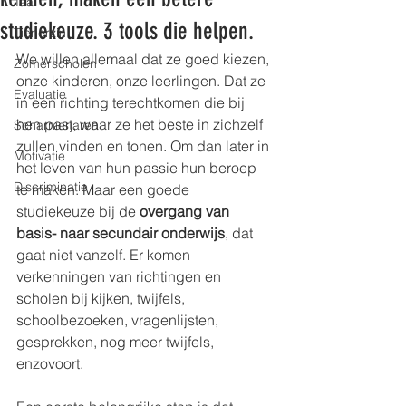
Taal
studiekeuze. 3 tools die helpen.
Tienerzin
We willen allemaal dat ze goed kiezen, 
Zomerscholen
onze kinderen, onze leerlingen. Dat ze 
Evaluatie
in een richting terechtkomen die bij 
hen past, waar ze het beste in zichzelf 
Scharnierjaren
zullen vinden en tonen. Om dan later in 
Motivatie
het leven van hun passie hun beroep 
Discriminatie
te maken. Maar een goede 
studiekeuze bij de 
overgang van 
basis- naar secundair onderwijs
, dat 
gaat niet vanzelf. Er komen 
verkenningen van richtingen en 
scholen bij kijken, twijfels, 
schoolbezoeken, vragenlijsten, 
gesprekken, nog meer twijfels, 
enzovoort.