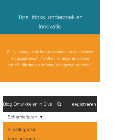
Tips, tricks, onderzoek en
innovatie
Blijf je graag op de hoogte wanneer er een nieuwe
blogpost verschijnt? Of wil je reageren op een
artikel? Klik dan op de knop "Inloggen/registreren".
Registreren
Blog Ontwikkelen in Diversiteit
Scharnierjaren
Alle blogposts
Verbindingen