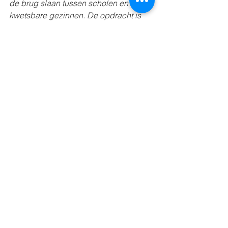
de brug slaan tussen scholen en 
kwetsbare gezinnen. De opdracht is 
schoolteams versterken in hun 
contacten met ouders, sàmen met 
ouders. De Schoolbrug brengt dus het 
perspectief van ouders binnen in de 
teams. Ze wordt hiervoor vooral 
gesubsidieerd door de Stad 
Antwerpen.