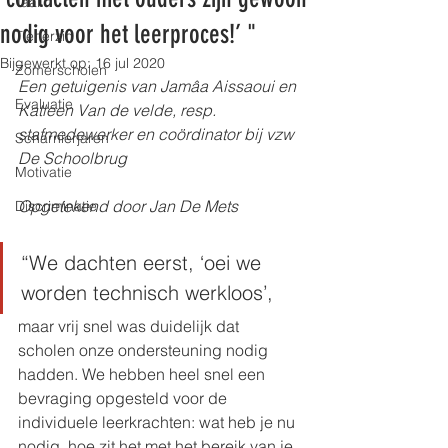
Taal
nodig voor het leerproces!’ "
Tienerzin
Bijgewerkt op:
16 jul 2020
Zomerscholen
Een getuigenis van Jamâa Aissaoui en 
Evaluatie
Katleen Van de velde, resp. 
stafmedewerker en coördinator bij vzw 
Scharnierjaren
De Schoolbrug
Motivatie
Opgetekend door Jan De Mets
Discriminatie
“We dachten eerst, ‘oei we 
worden technisch werkloos’, 
maar vrij snel was duidelijk dat 
scholen onze ondersteuning nodig 
hadden. We hebben heel snel een 
bevraging opgesteld voor de 
individuele leerkrachten: wat heb je nu 
nodig, hoe zit het met het bereik van je 