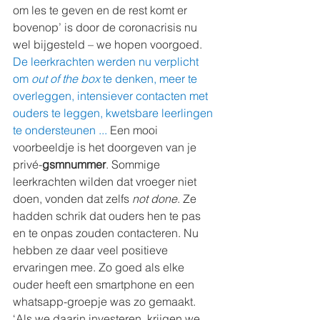
om les te geven en de rest komt er 
bovenop’ is door de coronacrisis nu 
wel bijgesteld – we hopen voorgoed. 
De leerkrachten werden nu verplicht 
om 
out of the box 
te denken, meer te 
overleggen, intensiever contacten met 
ouders te leggen, kwetsbare leerlingen 
te ondersteunen ... 
Een mooi 
voorbeeldje is het doorgeven van je 
privé-
gsmnummer
. Sommige 
leerkrachten wilden dat vroeger niet 
doen, vonden dat zelfs 
not done
. Ze 
hadden schrik dat ouders hen te pas 
en te onpas zouden contacteren. Nu 
hebben ze daar veel positieve 
ervaringen mee. Zo goed als elke 
ouder heeft een smartphone en een 
whatsapp-groepje was zo gemaakt. 
‘Als we daarin investeren, krijgen we 